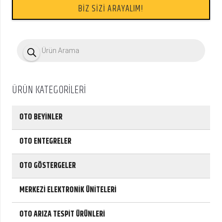
BİZ SİZİ ARAYALIM!
P
r
o
d
u
c
ÜRÜN KATEGORİLERİ
t
s
s
e
OTO BEYİNLER
a
r
c
OTO ENTEGRELER
h
OTO GÖSTERGELER
MERKEZİ ELEKTRONİK ÜNİTELERİ
OTO ARIZA TESPİT ÜRÜNLERİ