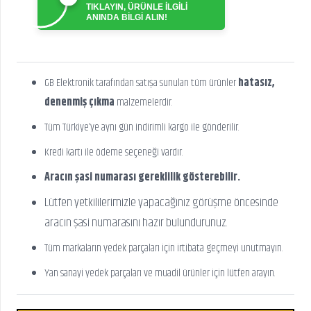
TIKLAYIN, ÜRÜNLE İLGİLİ
ANINDA BİLGİ ALIN!
GB Elektronik tarafından satışa sunulan tüm ürünler
hatasız,
denenmiş çıkma
malzemelerdir.
Tüm Türkiye’ye aynı gün indirimli kargo ile gönderilir.
Kredi kartı ile ödeme seçeneği vardır.
Aracın şasi numarası gereklilik gösterebilir.
Lütfen yetkililerimizle yapacağınız görüşme öncesinde
aracın şasi numarasını hazır bulundurunuz.
Tüm markaların yedek parçaları için irtibata geçmeyi unutmayın.
Yan sanayi yedek parçaları ve muadil ürünler için lütfen arayın.