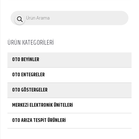
P
r
o
d
u
c
ÜRÜN KATEGORİLERİ
t
s
s
e
OTO BEYİNLER
a
r
c
OTO ENTEGRELER
h
OTO GÖSTERGELER
MERKEZİ ELEKTRONİK ÜNİTELERİ
OTO ARIZA TESPİT ÜRÜNLERİ