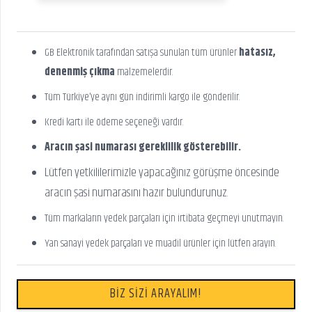
GB Elektronik tarafından satışa sunulan tüm ürünler
hatasız,
denenmiş çıkma
malzemelerdir.
Tüm Türkiye’ye aynı gün indirimli kargo ile gönderilir.
Kredi kartı ile ödeme seçeneği vardır.
Aracın şasi numarası gereklilik gösterebilir.
Lütfen yetkililerimizle yapacağınız görüşme öncesinde
aracın şasi numarasını hazır bulundurunuz.
Tüm markaların yedek parçaları için irtibata geçmeyi unutmayın.
Yan sanayi yedek parçaları ve muadil ürünler için lütfen arayın.
BİZ SİZİ ARAYALIM!