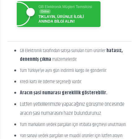
GB Elektronik Müşteri Temsilcisi
Online
TIKLAYIN, ÜRÜNLE İLGİLİ
ANINDA BİLGİ ALIN!
GB Elektronik tarafından satışa sunulan tüm ürünler
hatasız,
denenmiş çıkma
malzemelerdir.
Tüm Türkiye’ye aynı gün indirimli kargo ile gönderilir.
Kredi kartı ile ödeme seçeneği vardır.
Aracın şasi numarası gereklilik gösterebilir.
Lütfen yetkililerimizle yapacağınız görüşme öncesinde
aracın şasi numarasını hazır bulundurunuz.
Tüm markaların yedek parçaları için irtibata geçmeyi unutmayın.
Yan sanayi yedek parçaları ve muadil ürünler için lütfen arayın.