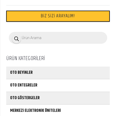
BİZ SİZİ ARAYALIM!
P
r
o
d
u
c
ÜRÜN KATEGORİLERİ
t
s
s
e
OTO BEYİNLER
a
r
c
OTO ENTEGRELER
h
OTO GÖSTERGELER
MERKEZİ ELEKTRONİK ÜNİTELERİ