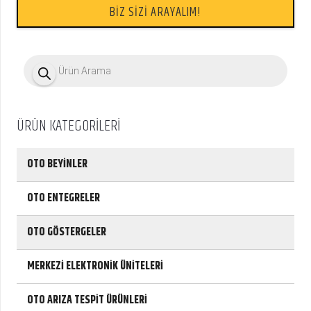
BİZ SİZİ ARAYALIM!
P
r
o
d
u
c
ÜRÜN KATEGORİLERİ
t
s
s
e
OTO BEYİNLER
a
r
c
OTO ENTEGRELER
h
OTO GÖSTERGELER
MERKEZİ ELEKTRONİK ÜNİTELERİ
OTO ARIZA TESPİT ÜRÜNLERİ