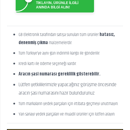
TIKLAYIN, ÜRÜNLE İLGİLİ
ANINDA BİLGİ ALIN!
GB Elektronik tarafından satışa sunulan tüm ürünler
hatasız,
denenmiş çıkma
malzemelerdir.
Tüm Türkiye’ye aynı gün indirimli kargo ile gönderilir.
Kredi kartı ile ödeme seçeneği vardır.
Aracın şasi numarası gereklilik gösterebilir.
Lütfen yetkililerimizle yapacağınız görüşme öncesinde
aracın şasi numarasını hazır bulundurunuz.
Tüm markaların yedek parçaları için irtibata geçmeyi unutmayın.
Yan sanayi yedek parçaları ve muadil ürünler için lütfen arayın.