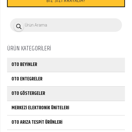
BİZ SİZİ ARAYALIM!
P
r
o
d
u
c
ÜRÜN KATEGORİLERİ
t
s
s
e
OTO BEYİNLER
a
r
c
OTO ENTEGRELER
h
OTO GÖSTERGELER
MERKEZİ ELEKTRONİK ÜNİTELERİ
OTO ARIZA TESPİT ÜRÜNLERİ