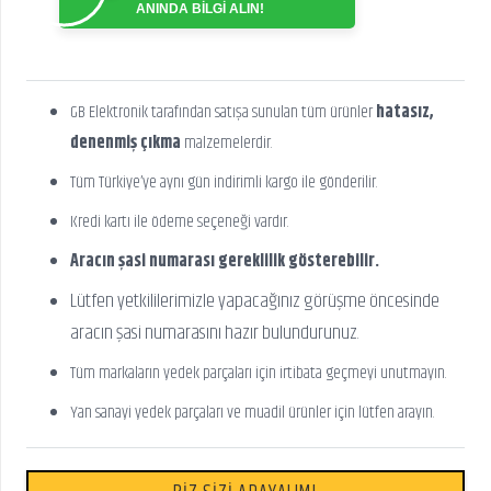
ANINDA BİLGİ ALIN!
GB Elektronik tarafından satışa sunulan tüm ürünler
hatasız,
denenmiş çıkma
malzemelerdir.
Tüm Türkiye’ye aynı gün indirimli kargo ile gönderilir.
Kredi kartı ile ödeme seçeneği vardır.
Aracın şasi numarası gereklilik gösterebilir.
Lütfen yetkililerimizle yapacağınız görüşme öncesinde
aracın şasi numarasını hazır bulundurunuz.
Tüm markaların yedek parçaları için irtibata geçmeyi unutmayın.
Yan sanayi yedek parçaları ve muadil ürünler için lütfen arayın.