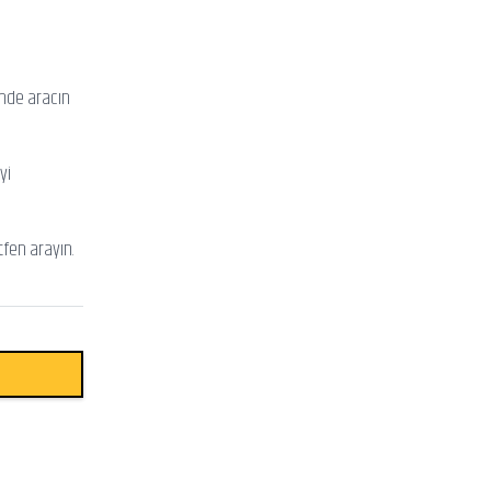
inde aracın
yi
tfen arayın.