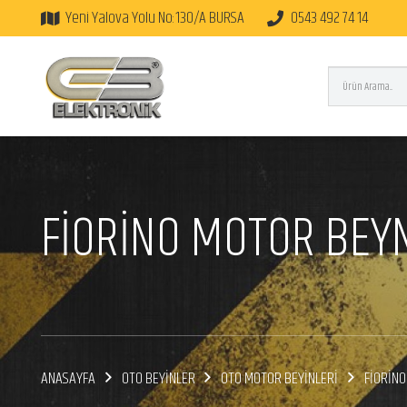
Yeni Yalova Yolu No:130/A BURSA
0543 492 74 14
FİORİNO MOTOR BEY
ANASAYFA
OTO BEYİNLER
OTO MOTOR BEYİNLERİ
FİORİNO