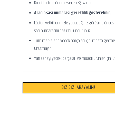
Kredi kartı ile ödeme seçeneği vardır.
Aracın şasi numarası gereklilik gösterebilir.
Lütfen yetkililerimizle yapacağınız görüşme önces
şasi numarasını hazır bulundurunuz.
Tüm markaların yedek parçaları için irtibata geçme
unutmayın.
Yan sanayi yedek parçaları ve muadil ürünler için lü
BİZ SİZİ ARAYALIM!