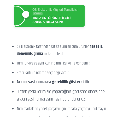
GB Elektronik Müşteri Temsilcisi
Online
TIKLAYIN, ÜRÜNLE İLGİLİ
ANINDA BİLGİ ALIN!
GB Elektronik tarafından satışa sunulan tüm ürünler
hatasız,
denenmiş çıkma
malzemelerdir.
Tüm Türkiye’ye aynı gün indirimli kargo ile gönderilir.
Kredi kartı ile ödeme seçeneği vardır.
Aracın şasi numarası gereklilik gösterebilir.
Lütfen yetkililerimizle yapacağınız görüşme öncesinde
aracın şasi numarasını hazır bulundurunuz.
Tüm markaların yedek parçaları için irtibata geçmeyi unutmayın.