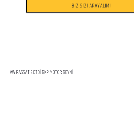
BİZ SİZİ ARAYALIM!
VW PASSAT 2.0TDİ BKP MOTOR BEYNİ