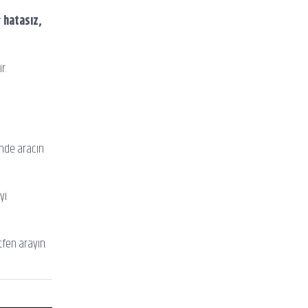
r
hatasız,
r.
inde aracın
yi
tfen arayın.