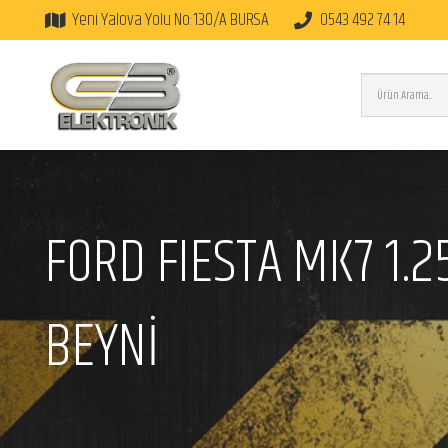
Yeni Yalova Yolu No:130/A BURSA
0543 492 74 14
FORD FIESTA MK7 1.
BEYNİ