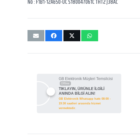
No : F1B1-12A650-UC S180047061C THT2 J38AC
GB Elektronik Müşteri Temsilcisi
Offline
TIKLAYIN, ÜRÜNLE İLGİLİ
ANINDA BİLGİ ALIN!
GB Elektronik Whatsapp hattı 08:00 -
19:30 saatleri arasında hizmet
vermektedir.