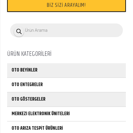
BİZ SİZİ ARAYALIM!
P
r
o
d
u
c
ÜRÜN KATEGORİLERİ
t
s
s
e
OTO BEYİNLER
a
r
c
OTO ENTEGRELER
h
OTO GÖSTERGELER
MERKEZİ ELEKTRONİK ÜNİTELERİ
OTO ARIZA TESPİT ÜRÜNLERİ