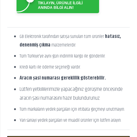
TIKLAYIN, ÜRÜNLE İLGİLİ
ANINDA BİLGİ ALIN!
GB Elektronik tarafından satışa sunulan tüm ürünler
hatasız,
denenmiş çıkma
malzemelerdir.
Tüm Türkiye’ye aynı gün indirimli kargo ile gönderilir.
Kredi kartı ile ödeme seçeneği vardır.
Aracın şasi numarası gereklilik gösterebilir.
Lütfen yetkililerimizle yapacağınız görüşme öncesinde
aracın şasi numarasını hazır bulundurunuz.
Tüm markaların yedek parçaları için irtibata geçmeyi unutmayın.
Yan sanayi yedek parçaları ve muadil ürünler için lütfen arayın.