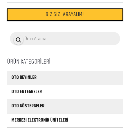
BİZ SİZİ ARAYALIM!
P
r
o
d
u
c
ÜRÜN KATEGORİLERİ
t
s
s
e
OTO BEYİNLER
a
r
c
OTO ENTEGRELER
h
OTO GÖSTERGELER
MERKEZİ ELEKTRONİK ÜNİTELERİ