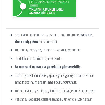
GB Elektronik Müşteri Temsilcisi
Online
TIKLAYIN, ÜRÜNLE İLGİLİ
ANINDA BİLGİ ALIN!
GB Elektronik tarafından satışa sunulan tüm ürünler
hatasız,
denenmiş çıkma
malzemelerdir.
Tüm Türkiye’ye aynı gün indirimli kargo ile gönderilir.
Kredi kartı ile ödeme seçeneği vardır.
Aracın şasi numarası gereklilik gösterebilir.
Lütfen yetkililerimizle yapacağınız görüşme öncesinde
aracın şasi numarasını hazır bulundurunuz.
Tüm markaların yedek parçaları için irtibata geçmeyi unutmayın.
Yan sanayi yedek parçaları ve muadil ürünler için lütfen arayın.