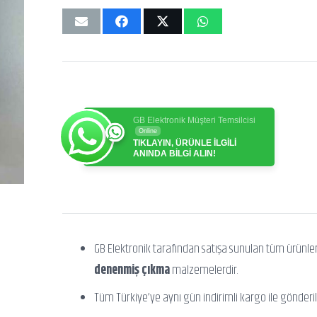
GB Elektronik Müşteri Temsilcisi
Online
TIKLAYIN, ÜRÜNLE İLGİLİ
ANINDA BİLGİ ALIN!
GB Elektronik tarafından satışa sunulan tüm ürünle
denenmiş çıkma
malzemelerdir.
Tüm Türkiye’ye aynı gün indirimli kargo ile gönderili