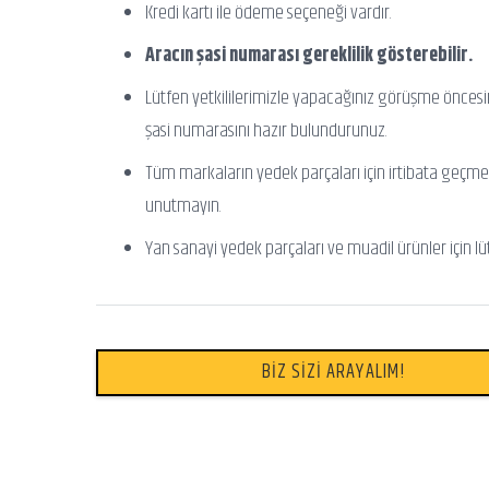
Kredi kartı ile ödeme seçeneği vardır.
Aracın şasi numarası gereklilik gösterebilir.
Lütfen yetkililerimizle yapacağınız görüşme önces
şasi numarasını hazır bulundurunuz.
Tüm markaların yedek parçaları için irtibata geçme
unutmayın.
Yan sanayi yedek parçaları ve muadil ürünler için lü
BİZ SİZİ ARAYALIM!