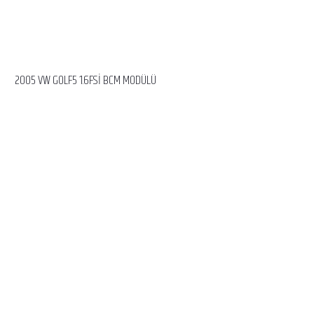
2005 VW GOLF5 1.6FSİ BCM MODÜLÜ