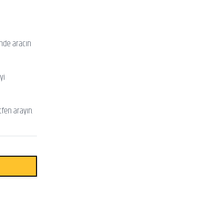
inde aracın
yi
tfen arayın.