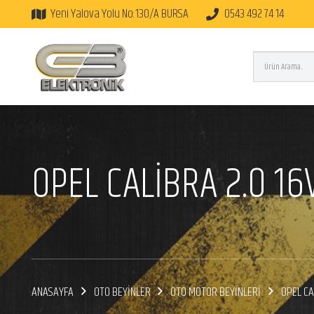
Yeni Yalova Yolu No:130/A BURSA
0543 492 74 14
OPEL CALIBRA 2.0 16
ANASAYFA
OTO BEYİNLER
OTO MOTOR BEYİNLERİ
OPEL CA