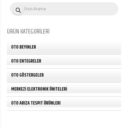
P
r
o
d
u
c
ÜRÜN KATEGORİLERİ
t
s
s
e
OTO BEYİNLER
a
r
c
OTO ENTEGRELER
h
OTO GÖSTERGELER
MERKEZİ ELEKTRONİK ÜNİTELERİ
OTO ARIZA TESPİT ÜRÜNLERİ