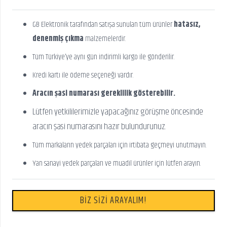
GB Elektronik tarafından satışa sunulan tüm ürünler
hatasız,
denenmiş çıkma
malzemelerdir.
Tüm Türkiye’ye aynı gün indirimli kargo ile gönderilir.
Kredi kartı ile ödeme seçeneği vardır.
Aracın şasi numarası gereklilik gösterebilir.
Lütfen yetkililerimizle yapacağınız görüşme öncesinde
aracın şasi numarasını hazır bulundurunuz.
Tüm markaların yedek parçaları için irtibata geçmeyi unutmayın.
Yan sanayi yedek parçaları ve muadil ürünler için lütfen arayın.
BİZ SİZİ ARAYALIM!