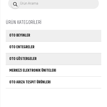
r
o
d
u
c
ÜRÜN KATEGORİLERİ
t
s
s
e
OTO BEYİNLER
a
r
c
OTO ENTEGRELER
h
OTO GÖSTERGELER
MERKEZİ ELEKTRONİK ÜNİTELERİ
OTO ARIZA TESPİT ÜRÜNLERİ