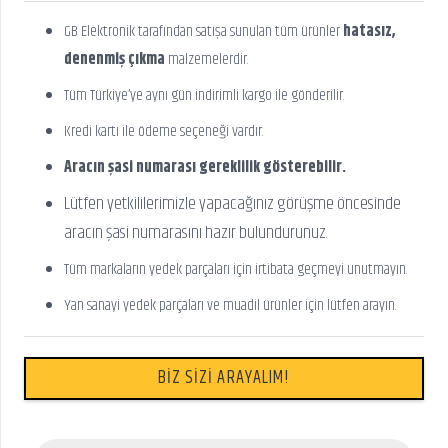
GB Elektronik tarafından satışa sunulan tüm ürünler
hatasız,
denenmiş çıkma
malzemelerdir.
Tüm Türkiye’ye aynı gün indirimli kargo ile gönderilir.
Kredi kartı ile ödeme seçeneği vardır.
Aracın şasi numarası gereklilik gösterebilir.
Lütfen yetkililerimizle yapacağınız görüşme öncesinde
aracın şasi numarasını hazır bulundurunuz.
Tüm markaların yedek parçaları için irtibata geçmeyi unutmayın.
Yan sanayi yedek parçaları ve muadil ürünler için lütfen arayın.
BİZ SİZİ ARAYALIM!
P