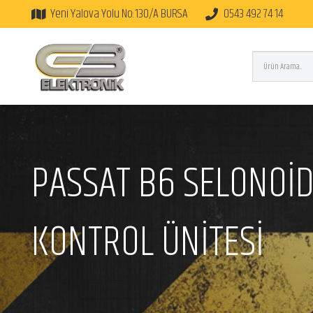
Yeni Yalova Yolu No:130/A BURSA
0543 492 74 14
PASSAT B6 SELONOİD
KONTROL ÜNİTESİ