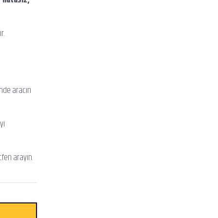
r.
inde aracın
yi
tfen arayın.