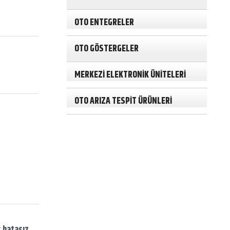
r
c
h
OTO ENTEGRELER
OTO GÖSTERGELER
MERKEZİ ELEKTRONİK ÜNİTELERİ
OTO ARIZA TESPİT ÜRÜNLERİ
r
hatasız,