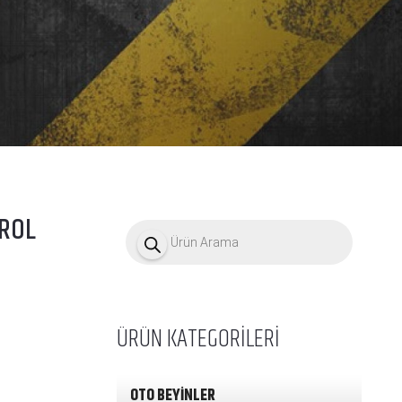
TROL
P
r
o
d
u
c
t
ÜRÜN KATEGORİLERİ
s
s
e
a
OTO BEYİNLER