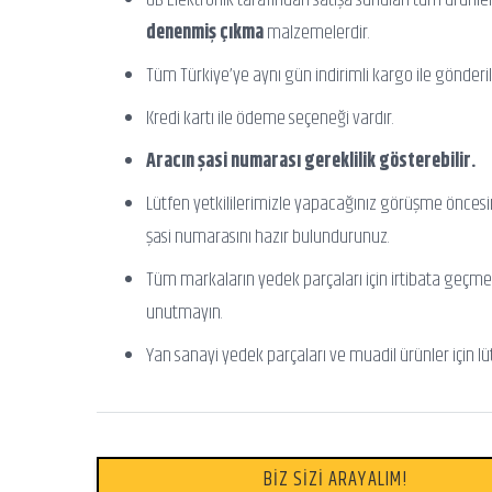
denenmiş çıkma
malzemelerdir.
Tüm Türkiye’ye aynı gün indirimli kargo ile gönderili
Kredi kartı ile ödeme seçeneği vardır.
Aracın şasi numarası gereklilik gösterebilir.
Lütfen yetkililerimizle yapacağınız görüşme önces
şasi numarasını hazır bulundurunuz.
Tüm markaların yedek parçaları için irtibata geçme
unutmayın.
Yan sanayi yedek parçaları ve muadil ürünler için lü
BİZ SİZİ ARAYALIM!