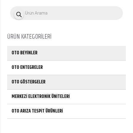
P
r
o
d
u
c
ÜRÜN KATEGORİLERİ
t
s
s
e
OTO BEYİNLER
a
r
c
OTO ENTEGRELER
h
OTO GÖSTERGELER
MERKEZİ ELEKTRONİK ÜNİTELERİ
OTO ARIZA TESPİT ÜRÜNLERİ