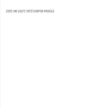
2005 VW GOLF5 1.6FSİ KONFOR MODÜLÜ