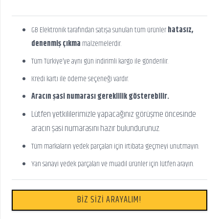
GB Elektronik tarafından satışa sunulan tüm ürünler
hatasız,
denenmiş çıkma
malzemelerdir.
Tüm Türkiye’ye aynı gün indirimli kargo ile gönderilir.
Kredi kartı ile ödeme seçeneği vardır.
Aracın şasi numarası gereklilik gösterebilir.
Lütfen yetkililerimizle yapacağınız görüşme öncesinde
aracın şasi numarasını hazır bulundurunuz.
Tüm markaların yedek parçaları için irtibata geçmeyi unutmayın.
Yan sanayi yedek parçaları ve muadil ürünler için lütfen arayın.
BİZ SİZİ ARAYALIM!