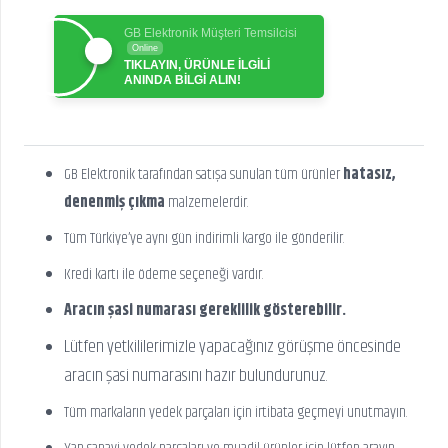
GB Elektronik Müşteri Temsilcisi
Online
TIKLAYIN, ÜRÜNLE İLGİLİ
ANINDA BİLGİ ALIN!
GB Elektronik tarafından satışa sunulan tüm ürünler
hatasız,
denenmiş çıkma
malzemelerdir.
Tüm Türkiye’ye aynı gün indirimli kargo ile gönderilir.
Kredi kartı ile ödeme seçeneği vardır.
Aracın şasi numarası gereklilik gösterebilir.
Lütfen yetkililerimizle yapacağınız görüşme öncesinde
aracın şasi numarasını hazır bulundurunuz.
Tüm markaların yedek parçaları için irtibata geçmeyi unutmayın.