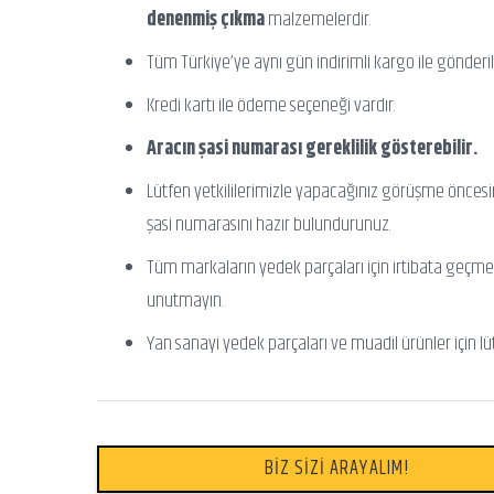
denenmiş çıkma
malzemelerdir.
Tüm Türkiye’ye aynı gün indirimli kargo ile gönderili
Kredi kartı ile ödeme seçeneği vardır.
Aracın şasi numarası gereklilik gösterebilir.
Lütfen yetkililerimizle yapacağınız görüşme önces
şasi numarasını hazır bulundurunuz.
Tüm markaların yedek parçaları için irtibata geçme
unutmayın.
Yan sanayi yedek parçaları ve muadil ürünler için lü
BİZ SİZİ ARAYALIM!