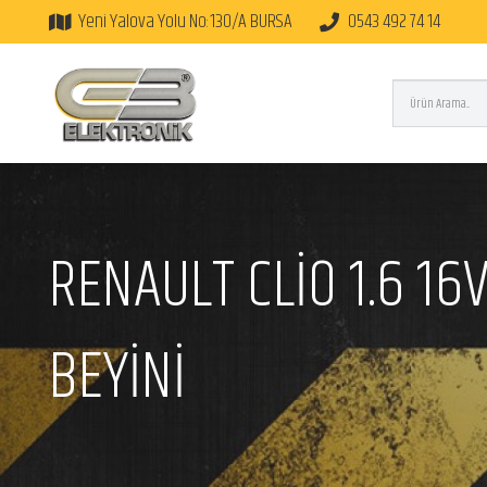
Yeni Yalova Yolu No:130/A BURSA
0543 492 74 14
RENAULT CLİO 1.6 1
BEYİNİ