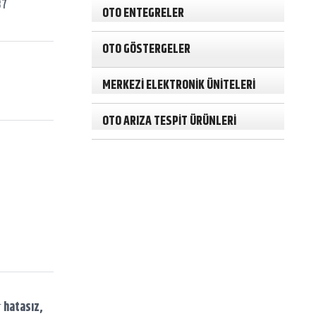
37
h
OTO ENTEGRELER
OTO GÖSTERGELER
MERKEZİ ELEKTRONİK ÜNİTELERİ
OTO ARIZA TESPİT ÜRÜNLERİ
r
hatasız,