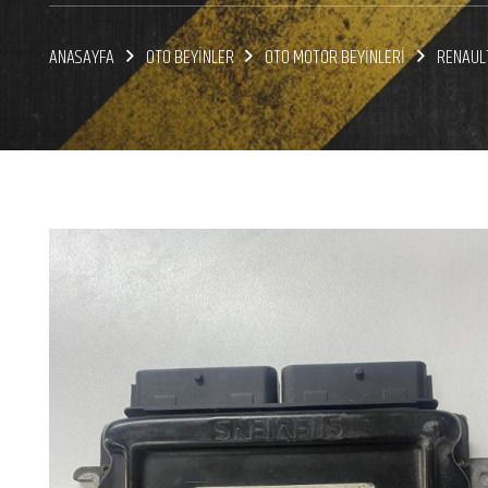
ANASAYFA
OTO BEYİNLER
OTO MOTOR BEYİNLERİ
RENAULT