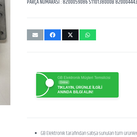
PARÇA NUMARASI : 8200059086 S110138000B 82000444
GB Elektronik Müşteri Temsilcisi
Online
TIKLAYIN, ÜRÜNLE İLGİLİ
ANINDA BİLGİ ALIN!
GB Elektronik tarafından satışa sunulan tüm ürünle