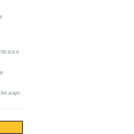
r.
inde aracın
yi
tfen arayın.