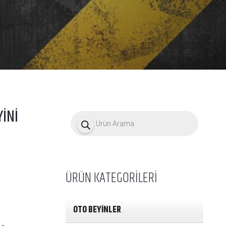
İNİ
P
r
o
d
u
c
t
ÜRÜN KATEGORİLERİ
s
s
e
a
OTO BEYİNLER
r
c