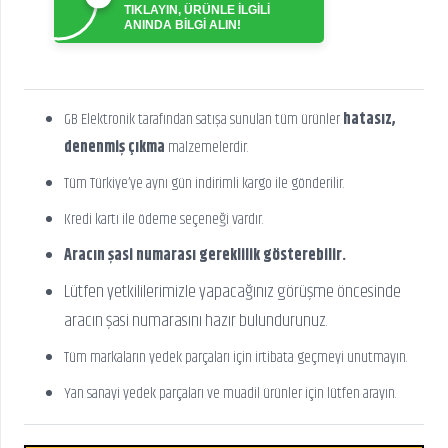
TIKLAYIN, ÜRÜNLE İLGİLİ
ANINDA BİLGİ ALIN!
GB Elektronik tarafından satışa sunulan tüm ürünler
hatasız,
denenmiş çıkma
malzemelerdir.
Tüm Türkiye’ye aynı gün indirimli kargo ile gönderilir.
Kredi kartı ile ödeme seçeneği vardır.
Aracın şasi numarası gereklilik gösterebilir.
Lütfen yetkililerimizle yapacağınız görüşme öncesinde
aracın şasi numarasını hazır bulundurunuz.
Tüm markaların yedek parçaları için irtibata geçmeyi unutmayın.
Yan sanayi yedek parçaları ve muadil ürünler için lütfen arayın.