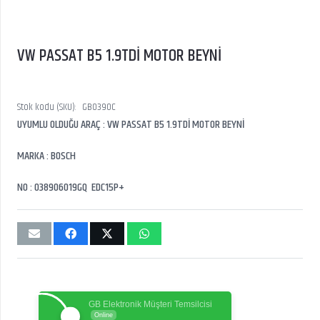
VW PASSAT B5 1.9TDİ MOTOR BEYNİ
Stok kodu (SKU):
GB0390C
UYUMLU OLDUĞU ARAÇ : VW PASSAT B5 1.9TDİ MOTOR BEYNİ
MARKA : BOSCH
NO : 038906019GQ EDC15P+
GB Elektronik Müşteri Temsilcisi
Online