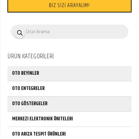
BİZ SİZİ ARAYALIM!
P
r
o
d
u
c
ÜRÜN KATEGORİLERİ
t
s
s
e
OTO BEYİNLER
a
r
c
OTO ENTEGRELER
h
OTO GÖSTERGELER
MERKEZİ ELEKTRONİK ÜNİTELERİ
OTO ARIZA TESPİT ÜRÜNLERİ