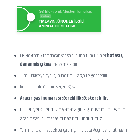
GB Elektronik Müşteri Temsilcisi
Online
TIKLAYIN, ÜRÜNLE İLGİLİ
ANINDA BİLGİ ALIN!
GB Elektronik tarafından satışa sunulan tüm ürünler
hatasız,
denenmiş çıkma
malzemelerdir.
Tüm Türkiye’ye aynı gün indirimli kargo ile gönderilir.
Kredi kartı ile ödeme seçeneği vardır.
Aracın şasi numarası gereklilik gösterebilir.
Lütfen yetkililerimizle yapacağınız görüşme öncesinde
aracın şasi numarasını hazır bulundurunuz.
Tüm markaların yedek parçaları için irtibata geçmeyi unutmayın.