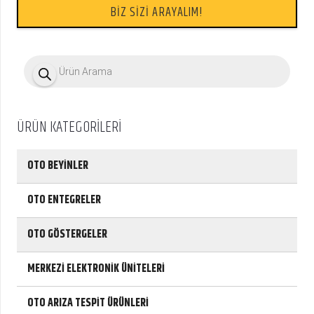
BİZ SİZİ ARAYALIM!
P
r
o
d
u
c
ÜRÜN KATEGORİLERİ
t
s
s
e
OTO BEYİNLER
a
r
c
OTO ENTEGRELER
h
OTO GÖSTERGELER
MERKEZİ ELEKTRONİK ÜNİTELERİ
OTO ARIZA TESPİT ÜRÜNLERİ