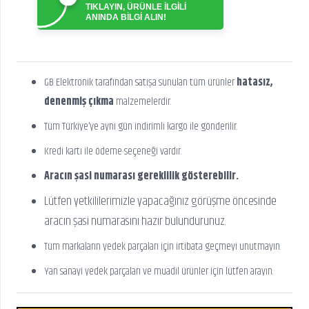
TIKLAYIN, ÜRÜNLE İLGİLİ
ANINDA BİLGİ ALIN!
GB Elektronik tarafından satışa sunulan tüm ürünler
hatasız,
denenmiş çıkma
malzemelerdir.
Tüm Türkiye’ye aynı gün indirimli kargo ile gönderilir.
Kredi kartı ile ödeme seçeneği vardır.
Aracın şasi numarası gereklilik gösterebilir.
Lütfen yetkililerimizle yapacağınız görüşme öncesinde
aracın şasi numarasını hazır bulundurunuz.
Tüm markaların yedek parçaları için irtibata geçmeyi unutmayın.
Yan sanayi yedek parçaları ve muadil ürünler için lütfen arayın.