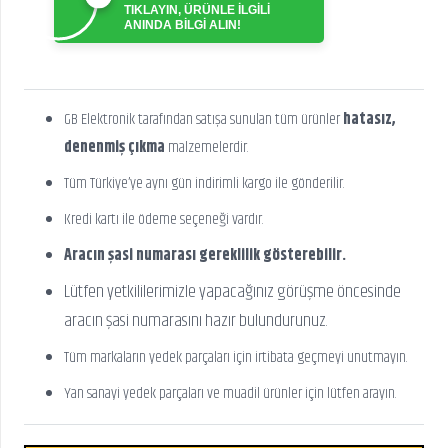
TIKLAYIN, ÜRÜNLE İLGİLİ
ANINDA BİLGİ ALIN!
GB Elektronik tarafından satışa sunulan tüm ürünler
hatasız,
denenmiş çıkma
malzemelerdir.
Tüm Türkiye’ye aynı gün indirimli kargo ile gönderilir.
Kredi kartı ile ödeme seçeneği vardır.
Aracın şasi numarası gereklilik gösterebilir.
Lütfen yetkililerimizle yapacağınız görüşme öncesinde
aracın şasi numarasını hazır bulundurunuz.
Tüm markaların yedek parçaları için irtibata geçmeyi unutmayın.
Yan sanayi yedek parçaları ve muadil ürünler için lütfen arayın.