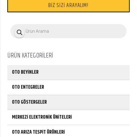
BİZ SİZİ ARAYALIM!
P
r
o
d
u
c
ÜRÜN KATEGORİLERİ
t
s
s
e
OTO BEYİNLER
a
r
c
OTO ENTEGRELER
h
OTO GÖSTERGELER
MERKEZİ ELEKTRONİK ÜNİTELERİ
OTO ARIZA TESPİT ÜRÜNLERİ