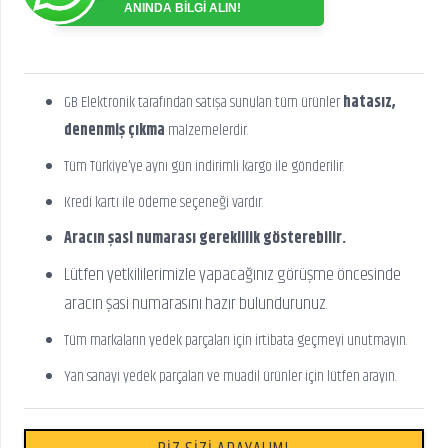
ANINDA BİLGİ ALIN!
GB Elektronik tarafından satışa sunulan tüm ürünler
hatasız,
denenmiş çıkma
malzemelerdir.
Tüm Türkiye’ye aynı gün indirimli kargo ile gönderilir.
Kredi kartı ile ödeme seçeneği vardır.
Aracın şasi numarası gereklilik gösterebilir.
Lütfen yetkililerimizle yapacağınız görüşme öncesinde
aracın şasi numarasını hazır bulundurunuz.
Tüm markaların yedek parçaları için irtibata geçmeyi unutmayın.
Yan sanayi yedek parçaları ve muadil ürünler için lütfen arayın.