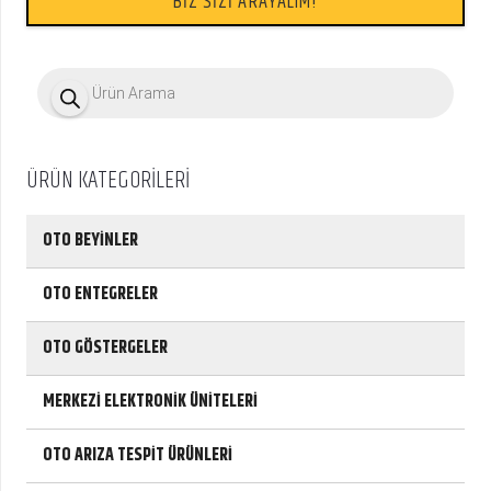
BİZ SİZİ ARAYALIM!
P
r
o
d
u
c
ÜRÜN KATEGORİLERİ
t
s
s
e
OTO BEYİNLER
a
r
c
OTO ENTEGRELER
h
OTO GÖSTERGELER
MERKEZİ ELEKTRONİK ÜNİTELERİ
OTO ARIZA TESPİT ÜRÜNLERİ