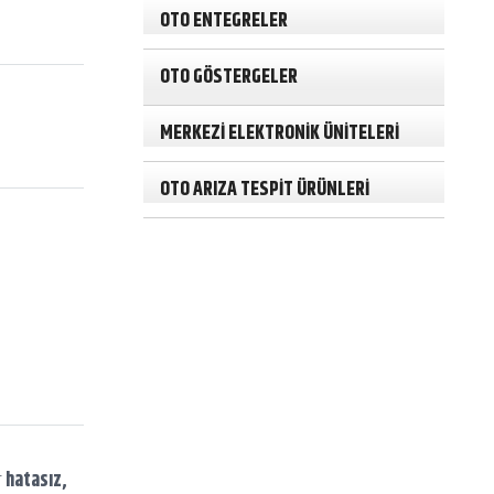
h
OTO ENTEGRELER
OTO GÖSTERGELER
MERKEZİ ELEKTRONİK ÜNİTELERİ
OTO ARIZA TESPİT ÜRÜNLERİ
r
hatasız,