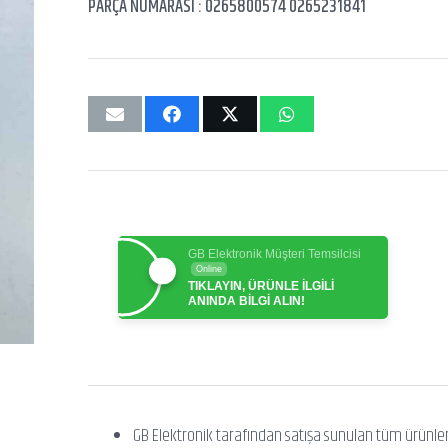
PARÇA NUMARASI : 0265800574 0265231841
GB Elektronik Müşteri Temsilcisi
Online
TIKLAYIN, ÜRÜNLE İLGİLİ
ANINDA BİLGİ ALIN!
GB Elektronik tarafından satışa sunulan tüm ürünle