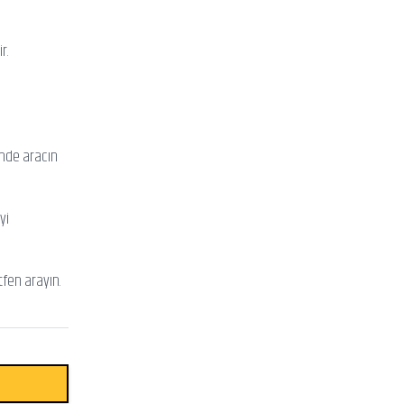
r.
inde aracın
yi
tfen arayın.