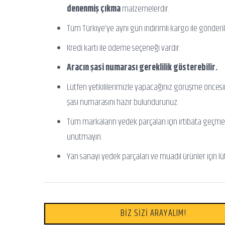
denenmiş çıkma
malzemelerdir.
Tüm Türkiye’ye aynı gün indirimli kargo ile gönderili
Kredi kartı ile ödeme seçeneği vardır.
Aracın şasi numarası gereklilik gösterebilir.
Lütfen yetkililerimizle yapacağınız görüşme önces
şasi numarasını hazır bulundurunuz.
Tüm markaların yedek parçaları için irtibata geçme
unutmayın.
Yan sanayi yedek parçaları ve muadil ürünler için lü
BİZ SİZİ ARAYALIM!