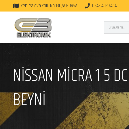
Yeni Yalova Yolu No:130/A BURSA
0543 492 74 14
NİSSAN MİCRA 1 5 DC
BEYNİ