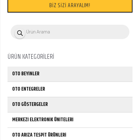
BİZ SİZİ ARAYALIM!
P
r
o
d
u
c
ÜRÜN KATEGORİLERİ
t
s
s
e
OTO BEYİNLER
a
r
c
OTO ENTEGRELER
h
OTO GÖSTERGELER
MERKEZİ ELEKTRONİK ÜNİTELERİ
OTO ARIZA TESPİT ÜRÜNLERİ