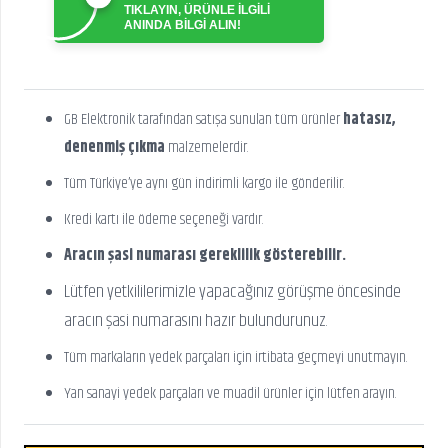
TIKLAYIN, ÜRÜNLE İLGİLİ
ANINDA BİLGİ ALIN!
GB Elektronik tarafından satışa sunulan tüm ürünler
hatasız,
denenmiş çıkma
malzemelerdir.
Tüm Türkiye’ye aynı gün indirimli kargo ile gönderilir.
Kredi kartı ile ödeme seçeneği vardır.
Aracın şasi numarası gereklilik gösterebilir.
Lütfen yetkililerimizle yapacağınız görüşme öncesinde
aracın şasi numarasını hazır bulundurunuz.
Tüm markaların yedek parçaları için irtibata geçmeyi unutmayın.
Yan sanayi yedek parçaları ve muadil ürünler için lütfen arayın.