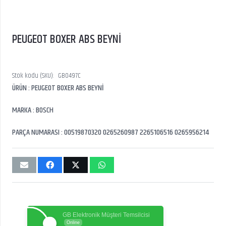
PEUGEOT BOXER ABS BEYNİ
Stok kodu (SKU):
GB0497C
ÜRÜN : PEUGEOT BOXER ABS BEYNİ
MARKA : BOSCH
PARÇA NUMARASI : 00519870320 0265260987 2265106516 0265956214
GB Elektronik Müşteri Temsilcisi
Online